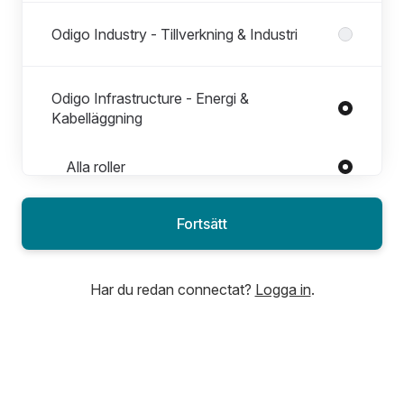
Odigo Industry - Tillverkning & Industri
Odigo Infrastructure - Energi &
Kabelläggning
Roller i Odigo Infrastructure - Energi & Kabelläggning
Alla roller
FTTH
Fortsätt
Projektledning
Har du redan connectat?
Logga in
.
Odigo Infrastructure - Telecom &
Fiberinstallationer
Odigo Smart Factory - Collabortiva /